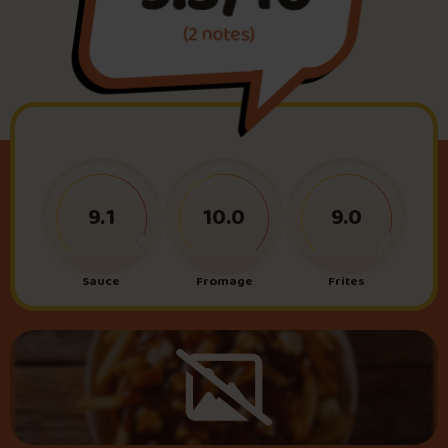
(2 notes)
Foire aux questions
Me connecter
9.1
10.0
9.0
Sauce
Fromage
Frites