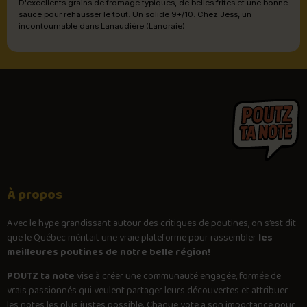
D'excellents grains de fromage typiques, de belles frites et une bonne
sauce pour rehausser le tout. Un solide 9+/10. Chez Jess, un
incontournable dans Lanaudière (Lanoraie)
À propos
Avec le
hype
grandissant autour des critiques de poutines, on s’est dit
que le Québec méritait une vraie plateforme pour rassembler
les
meilleures poutines de notre belle région!
POUTZ ta note
vise à créer une communauté engagée, formée de
vrais passionnés qui veulent partager leurs découvertes et attribuer
les notes les plus justes possible. Chaque vote a son importance pour