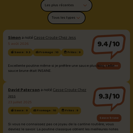
Trier les commentaires
Filtrer par type de poutine
Simon
a noté
Casse Croute Chez Jess
9.4/10
5 août 2026
🍯 Sauce : 9.3
🧀 Fromage : 10
🍟 Frites : 9
Sauce brune
Excellente poutine même si je préfère une sauce plus bbq, cette
sauce brune était INSANE.
David Paterson
a noté
Casse Croute Chez
9.3/10
Jess
23 juillet 2025
🍯 Sauce : 9
🧀 Fromage : 10
🍟 Frites : 9
Sauce brune
Si vous ne connaissez pas ce joyau de la cantine routière, vous
devriez le savoir. La poutine classique obtient les meilleures notes.