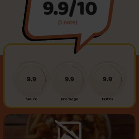
9.9/10
Foire aux questions
(1 note)
Me connecter
9.9
9.9
9.9
Sauce
Fromage
Frites