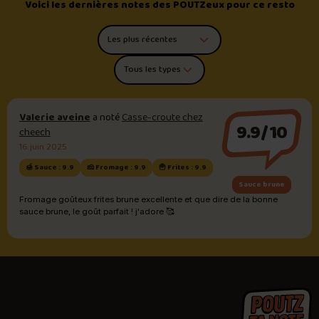
Voici les dernières notes des POUTZeux pour ce resto
Trier les commentaires
Filtrer par type de poutine
Valerie aveine
a noté
Casse-croute chez
9.9/10
cheech
16 juin 2025
🍯 Sauce : 9.9
🧀 Fromage : 9.9
🍟 Frites : 9.9
Sauce brune
Fromage goûteux frites brune excellente et que dire de la bonne
sauce brune, le goût parfait ! j'adore 🥰