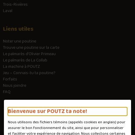
Trois-Rivières
Laval
Liens utiles
Noter une poutine
Trouve une poutine sur la carte
Le palmarès d’Olivier Primeau
Le palmarès de La Collab
La machine à POUTZ
Jeu – Connais-tu ta poutine?
Forfaits
Nous joindre
FAQ
Bienvenue sur POUTZ ta note!
Nous utilisons des fichiers témoins (appelés
cookies
en anglais) pour
Conditions d'utilisation
assurer le bon fonctionnement du site, ainsi que pour personnaliser
Politique de confidentialité
et faciliter votre expérience de navigation. Nous collectons certaines