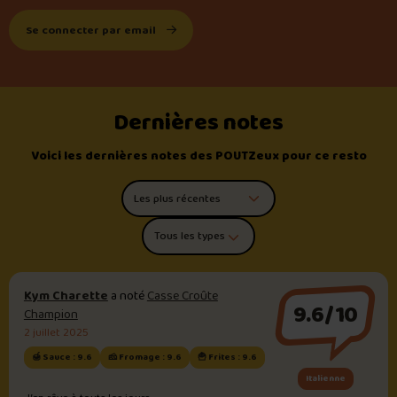
Se connecter par email
Dernières notes
Voici les dernières notes des POUTZeux pour ce resto
Trier les commentaires
Filtrer par type de poutine
Kym Charette
a noté
Casse Croûte
9.6/10
Champion
2 juillet 2025
🍯 Sauce : 9.6
🧀 Fromage : 9.6
🍟 Frites : 9.6
Italienne