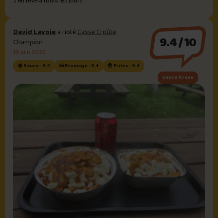
J’en rêve à touts les jours
David Lavoie
a noté
Casse Croûte
9.4/10
Champion
19 juin 2025
🍯 Sauce : 9.4
🧀 Fromage : 9.4
🍟 Frites : 9.4
Sauce brune