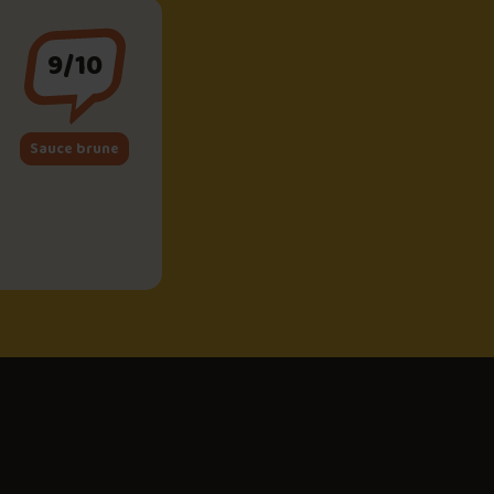
9/10
Sauce brune