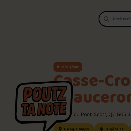
Aller au contenu
Bistro / Bar
Casse-Cro
Beaucero
357 Rue du Pont, Scott, QC G0S 
(ce lien s’ouvrira dan
(ce
Google Maps
Itinéraire