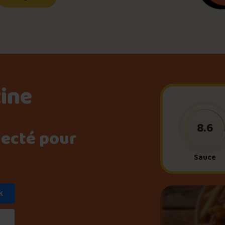
Le palmarès d’Olivier Pri
Jeu – Connais-tu ta pouti
tine
Forfaits
8.6
necté pour
Foire aux questions
Sauce
k
Me connecter