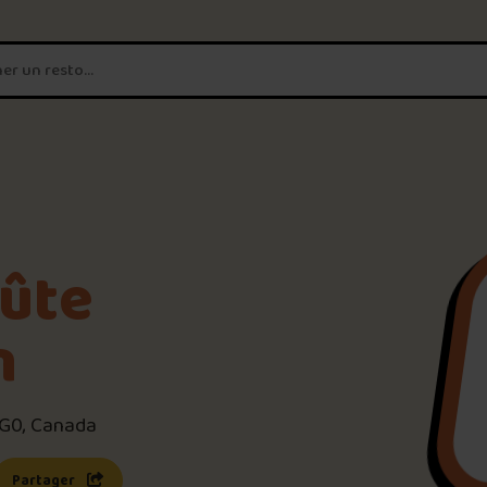
T'es un vrai
amateur de poutine?
Connecte-toi
pour POUTZ ta no
Noter une poutine!
ûte
Trouve une POUTZ sur la 
n
Palmarès des meilleures 
3G0, Canada
s une nouvelle fenêtre)
 lien s’ouvrira dans une nouvelle fenêtre)
Partager