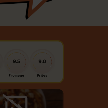
meau
ne?
9.5
9.0
Fromage
Frites