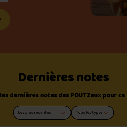
Dernières notes
 les dernières notes des POUTZeux pour ce
Trier les commentaires
Filtrer par type de poutine