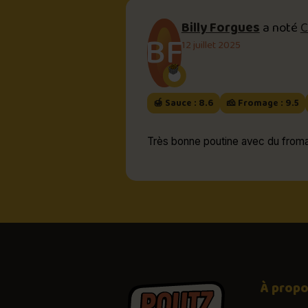
Billy Forgues
a noté
C
BF
12 juillet 2025
🍯 Sauce : 8.6
🧀 Fromage : 9.5
Très bonne poutine avec du fromag
À prop