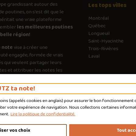
ype
grandissant autour des
Les tops villes
de poutines, on s’est dit que le
Montréal
ritait une vraie plateforme
Québec
sembler
les meilleures poutines
Longueuil
belle région!
Saint-Hyacinthe
 note
vise à créer une
Trois-Rivières
té engagée, formée de vrais
Laval
s qui veulent partager leurs
es et attribuer les notes les
es possible. Chaque vote a son
e pour guider les autres vers les
TZ ta note!
qui valent vraiment le détour.
moins (appelés
cookies
en anglais) pour assurer le bon fonctionnement du
liter votre expérience de navigation. Nous collectons certaines informat
ment.
Lire la politique de confidentialité.
iser vos choix
Tout acc
nditions d'utilisation
Politique de confidentialité
Personnaliser 