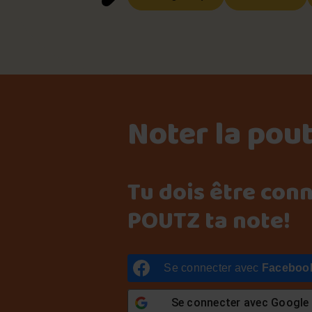
Noter la pou
Tu dois être con
POUTZ ta note!
Se connecter avec
Faceboo
Se connecter avec
Google