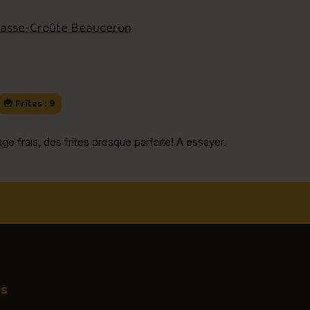
asse-Croûte Beauceron
🍟 Frites : 9
e frais, des frites presque parfaite! A essayer.
os