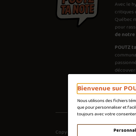
Avec le
h
critiques 
Québec mé
pour ras
de notre 
POUTZ ta
communau
passionné
découvert
plus just
importanc
Bienvenue sur POU
poutines 
Nous utilisons des fichiers té
que pour personnaliser et faci
toujours avec votre consente
Personnal
Copyright © 2026
Co