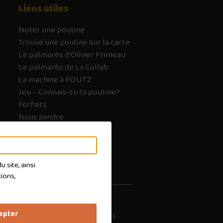
Liens utiles
Noter une poutine
Trouve une poutine sur la carte
Le palmarès d’Olivier Primeau
Le palmarès de La Collab
La machine à POUTZ
Jeu – Connais-tu ta poutine?
Forfaits
Nous joindre
FAQ
 site, ainsi
ions,
epter
les cookies
Conception :
Ekloweb