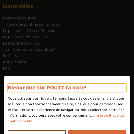
Liens utiles
Noter une poutine
Trouve une poutine sur la carte
Le palmarès d’Olivier Primeau
Le palmarès de La Collab
La machine à POUTZ
Jeu – Connais-tu ta poutine?
Forfaits
Nous joindre
FAQ
Bienvenue sur POUTZ ta note!
Nous utilisons des fichiers témoins (appelés
cookies
en anglais) pour
Conditions d'utilisation
assurer le bon fonctionnement du site, ainsi que pour personnaliser
Politique de confidentialité
et faciliter votre expérience de navigation. Nous collectons certaines
Personnaliser les cookies
informations, toujours avec votre consentement.
Lire la politique de
Conception :
Ekloweb
confidentialité.