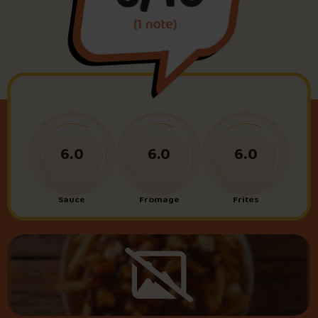
(1 note)
Foire aux questions
Me connecter
6.0
6.0
6.0
Sauce
Fromage
Frites