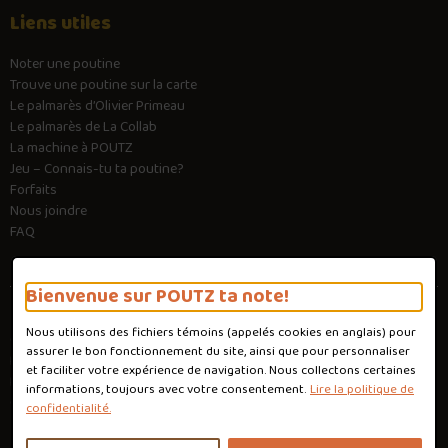
Liens utiles
Noter une poutine
Trouve une poutine sur la carte
Le palmarès d’Olivier Primeau
Le palmarès de La Collab
La machine à POUTZ
Jeu – Connais-tu ta poutine?
Forfaits
Nous joindre
FAQ
Bienvenue sur POUTZ ta note!
Nous utilisons des fichiers témoins (appelés
cookies
en anglais) pour
Conditions d'utilisation
assurer le bon fonctionnement du site, ainsi que pour personnaliser
Politique de confidentialité
et faciliter votre expérience de navigation. Nous collectons certaines
Personnaliser les cookies
informations, toujours avec votre consentement.
Lire la politique de
Conception :
Ekloweb
confidentialité.