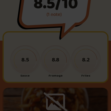
8.5/10
(1 note)
Foire aux questions
Me connecter
8.5
8.8
8.2
Sauce
Fromage
Frites