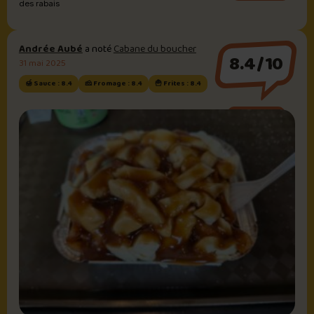
des rabais
Andrée Aubé
a noté
Cabane du boucher
8.4/10
31 mai 2025
🍯 Sauce : 8.4
🧀 Fromage : 8.4
🍟 Frites : 8.4
Sauce brune