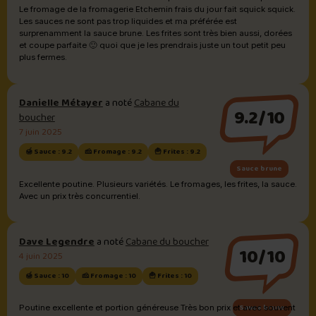
Le fromage de la fromagerie Etchemin frais du jour fait squick squick.
Les sauces ne sont pas trop liquides et ma préférée est
surprenamment la sauce brune. Les frites sont très bien aussi, dorées
et coupe parfaite 🙂 quoi que je les prendrais juste un tout petit peu
plus fermes.
Danielle Métayer
a noté
Cabane du
9.2/10
boucher
7 juin 2025
🍯 Sauce : 9.2
🧀 Fromage : 9.2
🍟 Frites : 9.2
Sauce brune
Excellente poutine. Plusieurs variétés. Le fromages, les frites, la sauce.
Avec un prix très concurrentiel.
Dave Legendre
a noté
Cabane du boucher
10/10
4 juin 2025
🍯 Sauce : 10
🧀 Fromage : 10
🍟 Frites : 10
Sauce brune
Poutine excellente et portion généreuse Très bon prix et avec souvent