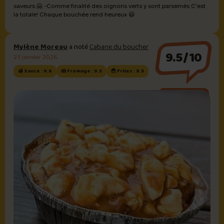
saveurs 🤗 -Comme finalité des oignons verts y sont parsemés C'est
la totale! Chaque bouchée rend heureux 😃
Mylène Moreau
a noté
Cabane du boucher
9.5/10
23 janvier 2026
🍯 Sauce : 9.6
🧀 Fromage : 9.5
🍟 Frites : 9.5
Sauce au poivre