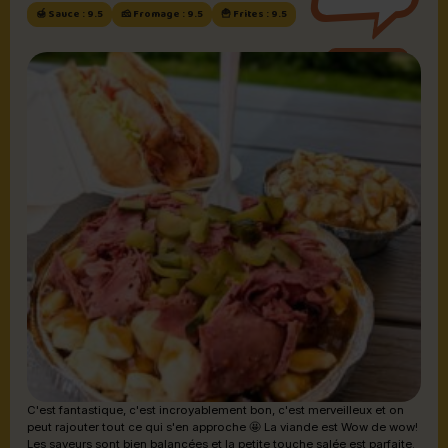
🍯 Sauce : 9.5
🧀 Fromage : 9.5
🍟 Frites : 9.5
Sauce brune
C'est fantastique, c'est incroyablement bon, c'est merveilleux et on
peut rajouter tout ce qui s'en approche 🤩 La viande est Wow de wow!
Les saveurs sont bien balancées et la petite touche salée est parfaite.