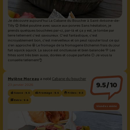
Je découvre aujourd'hui La Cabane du Boucher à Saint-Antoine-de-
Tilly 😊 Bébé poutine avec sauce aux poivres Sans hésitation, je
prends quelques bouchées par-ci, par-là et ça y est, je tombe par
terre tellement c'est savoureux. C'est fantastique, c'est
incroyablement bon, c'est merveilleux et on peut rajouter tout ce qui
s'en approche 🤩 Le fromage de la fromagerie Etchemin frais du jour
fait squick squick. La sauce est onctueuse et bien balancée 💛 Les
frites sont très bien aussi, dorées et coupe parfaite 🙂 Je vous la
conseille tellement👌
Mylène Moreau
a noté
Cabane du boucher
9.5/10
23 janvier 2026
🍯 Sauce : 9.5
🧀 Fromage : 9.5
🍟 Frites : 9.5
🥓 Extra : 9.6
Viandes mixte