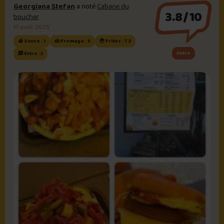
Georgiana Ştefan
a noté
Cabane du
3.8/10
boucher
17 août 2025
🍯 Sauce : 1
🧀 Fromage : 5
🍟 Frites : 7.3
Autre
🥓 Extra : 2