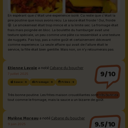
En espérant que c'était une experience isolé. Ca reste que c'était la
pire poutine que nous avons recu. La sauce était froide ! Oui, froide
😫. Le smokemeat était trop mince et a la limite sec. Le fromage était
frais mais poignée en bloc. La boulette du hamburger avait une
texture spéciale, un peu comme une pâte ca ressemblait a une testure
de nuggets. Pas top, pas a notre goût et certainement décevant
comme experience. La seule affaire qui avait de l'allure était le
service, la fille était bien gentille. Mais non, on n'y retournerais pas.
Etienne Lavoie
a noté
Cabane du boucher
9/10
7 juillet 2025
🍯 Sauce : 9
🧀 Fromage : 9
🍟 Frites : 9
Sauce brune
Très bonne poutine. Les frites maison croustillantes sont très bonnes
tout comme le fromage, mais la sauce a un bizarre de goût.
Mylène Moreau
a noté
Cabane du boucher
9.5/10
9 juin 2025