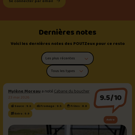
Se connecter par email
Dernières notes
Voici les dernières notes des POUTZeux pour ce resto
Trier les commentaires
Filtrer par type de poutine
Mylène Moreau
a noté
Cabane du boucher
9.5/10
23 mai 2026
🍯 Sauce : 9.6
🧀 Fromage : 9.5
🍟 Frites : 8.8
🥓 Extra : 9.9
Autre