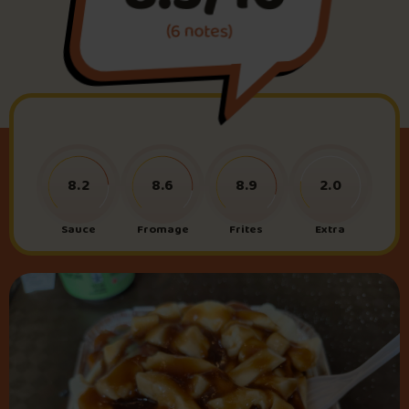
(6 notes)
Foire aux questions
Me connecter
8.2
8.6
8.9
2.0
Sauce
Fromage
Frites
Extra