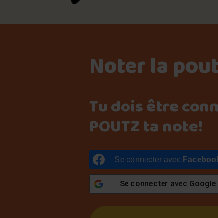
Noter la pou
Tu dois être con
POUTZ ta note!
Se connecter avec
Faceboo
Se connecter avec
Google