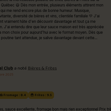
ée, plusieurs éléments attirent mon
e qui me rend encore plus de bonne humeur: Musique,
tante, diversité de bières et vins, clientèle familiale 💛 J'ai
t vraiment hâte d'en découvrir davantage et tout ça me
ès appréciée
 mon choix pour aujourd'hui avec le format moyen. Dès que
 poutine tant attendue, je salive davantage devant cette
t mes yeux s'agrandissent instantanément 😍 Elle semble
les aimer et ce, juste en y jetant un petit regard analytique 👀
 tout: de la jolie boucane s'échappe librement du plat et cela
 sera chaude 😊 Oh oui! ça promet 😉 Dégustation
al Club
a noté
Bières & Frites
n cours, j'apprends à la découvrir en y allant aléatoirement
bre 2025
hées parfaites et, dans d'autres moments, je m'arrête à la
prenant chaque élément de façon distincte. Wow 👌 Comme
édis plus tôt, les frites sont succulentes 🍟 Elles ne sont pas
 coupe est parfaite et la cuisson est sans reproche. Pour ce
🧀 Fromage : 8.4
🍟 Frites : 9.5
e de ce qui est offert ailleurs,
e le retrouve en très bonne quantité, il est bien tempéré et
 des grains 🧀 Ce qui me séduit encore plus par
ées, sauce excellente, fromage bon mais rien exceptionnel Prix tr