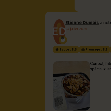
Etienne Dumais
a no
ED
24 juillet 2025
🍯 Sauce : 8.3
🧀 Fromage : 8.5
Correct, frites un 
spéciaux les