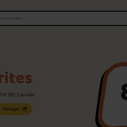
T'es un vrai
amateur de poutine?
Connecte-toi
pour POUTZ ta no
Noter une poutine!
rites
Trouve une POUTZ sur la 
G1M 3R1, Canada
Palmarès des meilleures 
s une nouvelle fenêtre)
 lien s’ouvrira dans une nouvelle fenêtre)
Partager