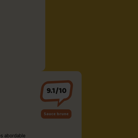
9.1/10
Sauce brune
ès abordable