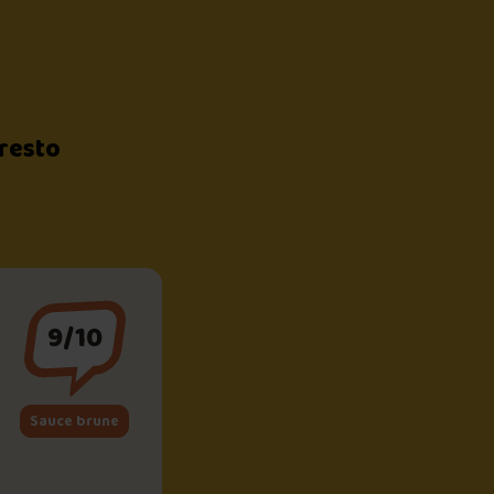
 resto
9/10
Sauce brune