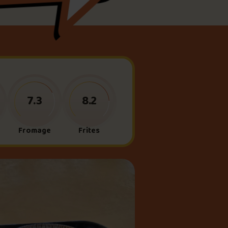
meau
ne?
7.3
8.2
Fromage
Frites