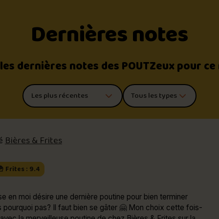
Dernières notes
 les dernières notes des POUTZeux pour ce
Trier les commentaires
Filtrer par type de poutine
té
Bières & Frites
 Frites : 9.4
e en moi désire une dernière poutine pour bien terminer
rquoi pas? Il faut bien se gâter 🤗 Mon choix cette fois-
 avec la merveilleuse poutine de chez Bières & Frites sur la