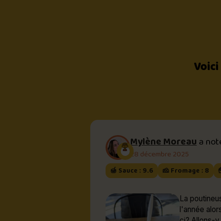
Voici
Mylène Moreau
a no
28 décembre 2025
🍯 Sauce : 9.6
🧀 Fromage : 8

La poutineus
l'année alors pou
ci? Allons-y