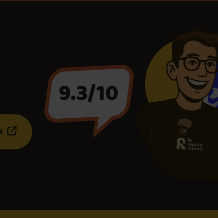
a
9.3/10
(ce lien s’ouvrira dans une nouvelle fenêtre)"
ok