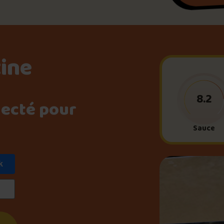
Le palmarès d’Olivier Pri
Jeu – Connais-tu ta pouti
tine
Forfaits
8.2
necté pour
Sauce
Foire aux questions
k
Me connecter