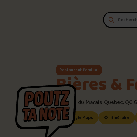
Aller au contenu
Restaurant familial
Bières & F
550 Rue du Marais, Québec, QC 
(ce lien s’ouvrira dan
(ce
Google Maps
Itinéraire