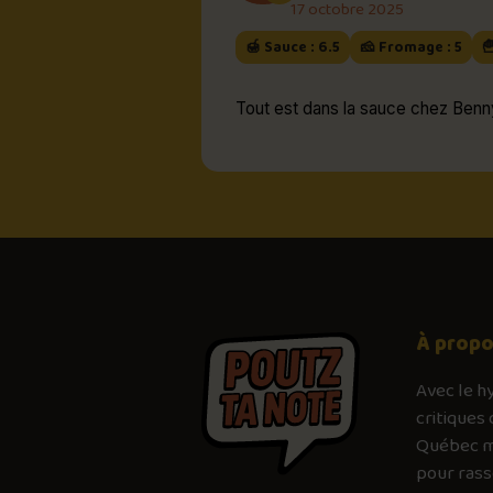
17 octobre 2025
🍯 Sauce : 6.5
🧀 Fromage : 5

Tout est dans la sauce chez Benny,
À prop
Avec le
h
critiques 
Québec mé
pour ras