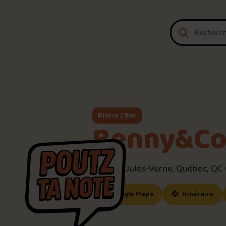
Aller au contenu
Bistro / Bar
Benny&Co
1740 Av. Jules-Verne, Québec, Q
(ce lien s’ouvrira dan
(ce
Google Maps
Itinéraire