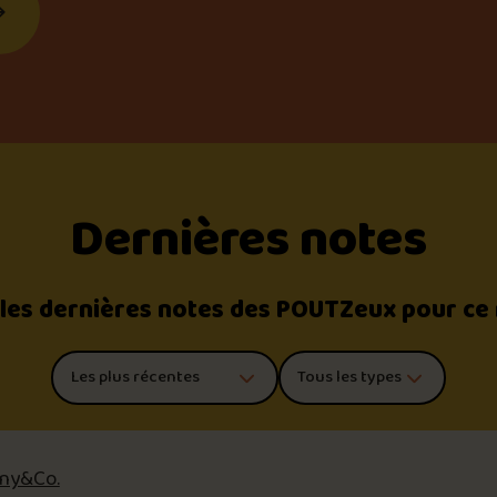
Dernières notes
 les dernières notes des POUTZeux pour ce
Trier les commentaires
Filtrer par type de poutine
ny&Co.