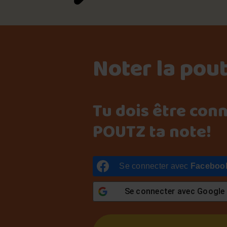
Noter la pou
Tu dois être con
POUTZ ta note!
Se connecter avec
Faceboo
Se connecter avec
Google