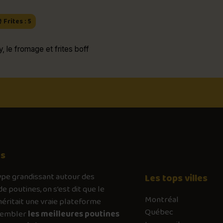
 Frites : 5
 le fromage et frites boff
os
ype
grandissant autour des
Les tops villes
de poutines, on s’est dit que le
Montréal
ritait une vraie plateforme
Québec
sembler
les meilleures poutines