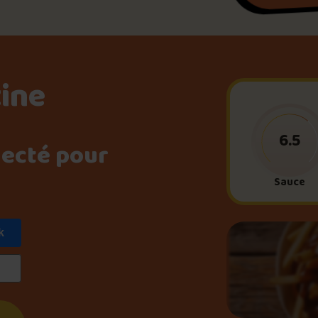
Le palmarès d’Olivier Pri
Jeu – Connais-tu ta pouti
tine
Forfaits
6.5
necté pour
Sauce
Foire aux questions
k
Me connecter