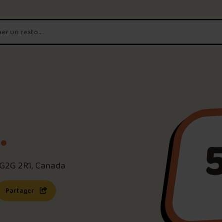
T'es un vrai
amateur de poutine?
Connecte-toi
pour POUTZ ta no
Noter une poutine!
.
Trouve une POUTZ sur la 
C G2G 2R1, Canada
Palmarès des meilleures 
s une nouvelle fenêtre)
 lien s’ouvrira dans une nouvelle fenêtre)
Partager