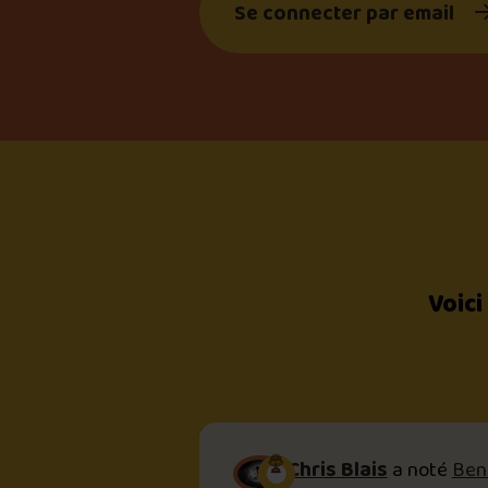
Se connecter par email
Voici
Chris Blais
a noté
Ben