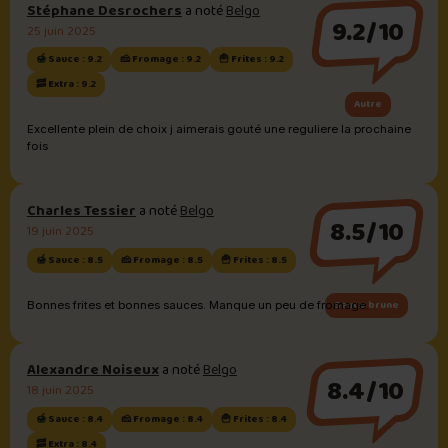
Stéphane Desrochers
a noté
Belgo
9.2/10
25 juin 2025
🍯 Sauce : 9.2
🧀 Fromage : 9.2
🍟 Frites : 9.2
🥓 Extra : 9.2
Autre
Excellente plein de choix j aimerais gouté une reguliere la prochaine
fois
Charles Tessier
a noté
Belgo
8.5/10
19 juin 2025
🍯 Sauce : 8.5
🧀 Fromage : 8.5
🍟 Frites : 8.5
Sauce brune
Bonnes frites et bonnes sauces. Manque un peu de fromage.
Alexandre Noiseux
a noté
Belgo
8.4/10
18 juin 2025
🍯 Sauce : 8.4
🧀 Fromage : 8.4
🍟 Frites : 8.4
🥓 Extra : 8.4