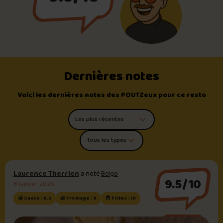
Dernières notes
Voici les dernières notes des POUTZeux pour ce resto
Trier les commentaires
Filtrer par type de poutine
Laurence Therrien
a noté
Belgo
9.5/10
8 janvier 2026
🍯 Sauce : 9.5
🧀 Fromage : 9
🍟 Frites : 10
Sauce brune