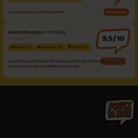
Sauce brune
Les garnitures sont décadentes!
Joanie Rondeau
a noté
Belgo
9.5/10
19 mai 2025
🍯 Sauce : 9.5
🧀 Fromage : 9.5
🍟 Frites : 9.5
Sauce brune
La seule que j’ai essayé est la pop curds avec les fromage en grain
pané et mayo épicée! WoW! La meilleure!