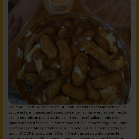
Pour moi, c’est LA poutine de St-Jean.. Les frites sont imbattable, la
sauce est délicieuse, just assez salée. Le fromage est frais et très bon.
J’en prendrais un peu plus dans une poutine régulière mais c’est
quand même très bien. La constance est la clé chez Belgo, toujours
les mêmes patates parfaites, la sauce a toujours la même texture et
goût. J’ADORE la poutine 150iem. C’est très très cochon avec le
fromage en grain frit et leur mayonnaise épicée maison. Mais toute