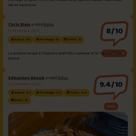
est en harmonie.
Chris Blais
a noté
Belgo
8/10
13 décembre 2025
🍯 Sauce : 8.1
🧀 Fromage : 8
🍟 Frites : 8
Sauce brune
La poutine soupe à l’oignons etait très copieuse et la “normal” bien
bonne.
Sébastien Benoit
a noté
Belgo
9.4/10
29 novembre 2025
🍯 Sauce : 9.1
🧀 Fromage : 9.5
🍟 Frites : 8.9
🥓 Extra : 10
Autre