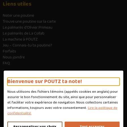
Liens utiles
Noter une poutine
Trouve une poutine sur la carte
Le palmarès d’Olivier Primeau
Le palmarès de La Collab
La machine à POUTZ
Jeu – Connais-tu ta poutine?
Forfaits
Nous joindre
FAQ
Bienvenue sur POUTZ ta note!
Nous utilisons des fichiers témoins (appelés
cookies
en anglais) pour
Conditions d'utilisation
assurer le bon fonctionnement du site, ainsi que pour personnaliser
Politique de confidentialité
et faciliter votre expérience de navigation. Nous collectons certaines
Personnaliser les cookies
informations, toujours avec votre consentement.
Lire la politique de
Conception :
Ekloweb
confidentialité.
Personnaliser vos choix
Tout accepter