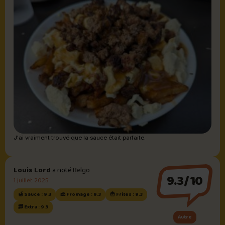
J'ai vraiment trouvé que la sauce était parfaite.
Louis Lord
a noté
Belgo
9.3/10
1 juillet 2025
🍯 Sauce : 9.3
🧀 Fromage : 9.3
🍟 Frites : 9.3
🥓 Extra : 9.3
Autre