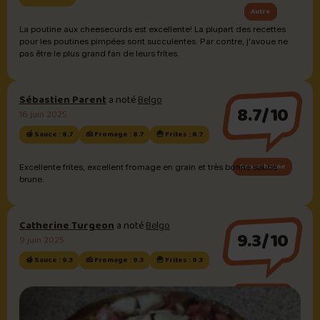
Autre
La poutine aux cheesecurds est excellente! La plupart des recettes
pour les poutines pimpées sont succulentes. Par contre, j'avoue ne
pas être le plus grand fan de leurs frites.
Sébastien Parent
a noté
Belgo
8.7/10
16 juin 2025
🍯 Sauce : 8.7
🧀 Fromage : 8.7
🍟 Frites : 8.7
Sauce brune
Excellente frites, excellent fromage en grain et très bonne sauce
brune.
Catherine Turgeon
a noté
Belgo
9.3/10
9 juin 2025
🍯 Sauce : 9.3
🧀 Fromage : 9.3
🍟 Frites : 9.3
Sauce brune