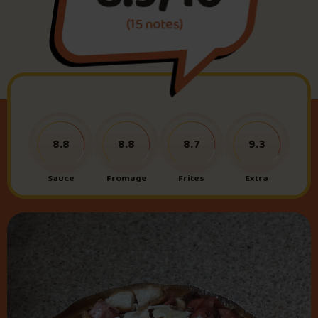
(15 notes)
Foire aux questions
Me connecter
8.8
8.8
8.7
9.3
Sauce
Fromage
Frites
Extra