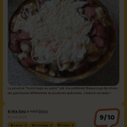
La poutine “hommage au patio” est ma préférée! Beaucoup de choix
de garnitures différentes et poutines spéciales. J’adore ce resto !
Erika Gau
a noté
Belgo
9/10
19 mai 2025
🍯 Sauce : 9
🧀 Fromage : 9
🍟 Frites : 9