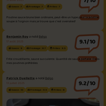
7/10
31 août 2025
🍯 Sauce : 7
🧀 Fromage : 7
🍟 Frites : 7
Sauce brune
Poutine sauce brune bien ordinaire, peut-être un hype pour la poutine
soupe à l'oignon mais je trouve que c'est overrated!
Benjamin Roy
a noté
Belgo
9.1/10
17 août 2025
🍯 Sauce : 9
🧀 Fromage : 8.7
🍟 Frites : 9.5
Sauce brune
Frite croustillante, sauce succulente. Quantité de sauce parfaite. Dans
mes poutines préférées
Patrick Ouellette
a noté
Belgo
9.2/10
13 juillet 2025
🍯 Sauce : 10
🧀 Fromage : 9.5
🍟 Frites : 8
Sauce brune