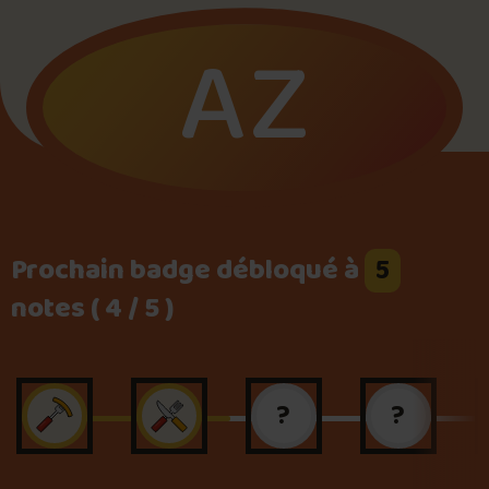
AZ
Foire aux questions
Me connecter
Prochain badge débloqué à
5
notes ( 4 / 5 )
?
?