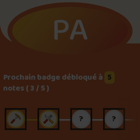
PA
Foire aux questions
Me connecter
Prochain badge débloqué à
5
notes ( 3 / 5 )
?
?