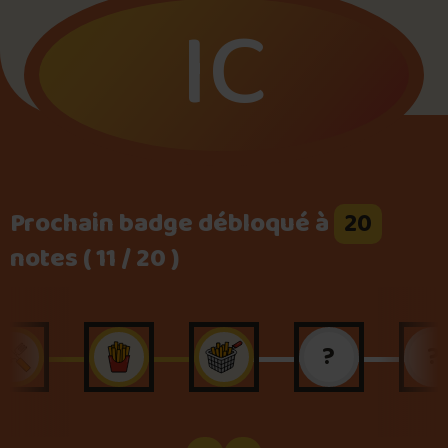
IC
Foire aux questions
Me connecter
Prochain badge débloqué à
20
notes ( 11 / 20 )
?
?