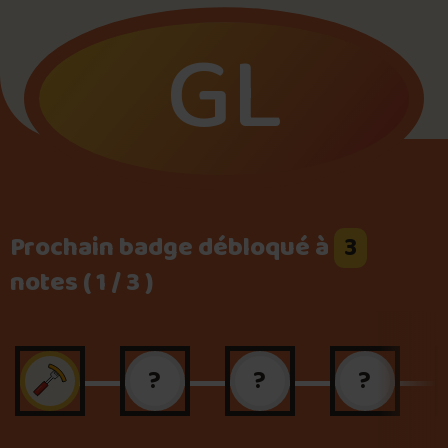
GL
Foire aux questions
Me connecter
Prochain badge débloqué à
3
notes ( 1 / 3 )
?
?
?