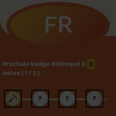
FR
Foire aux questions
Me connecter
Prochain badge débloqué à
3
notes ( 1 / 3 )
?
?
?