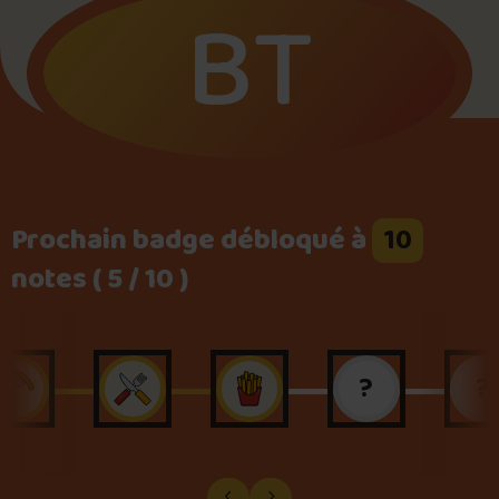
BT
Foire aux questions
Me connecter
Prochain badge débloqué à
10
notes ( 5 / 10 )
?
?